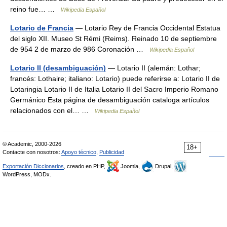
reino fue… …
Wikipedia Español
Lotario de Francia
— Lotario Rey de Francia Occidental Estatua
del siglo XII. Museo St Rémi (Reims). Reinado 10 de septiembre
de 954 2 de marzo de 986 Coronación …
Wikipedia Español
Lotario II (desambiguación)
— Lotario II (alemán: Lothar;
francés: Lothaire; italiano: Lotario) puede referirse a: Lotario II de
Lotaringia Lotario II de Italia Lotario II del Sacro Imperio Romano
Germánico Esta página de desambiguación cataloga artículos
relacionados con el… …
Wikipedia Español
© Academic, 2000-2026
18+
Contacte con nosotros:
Apoyo técnico
,
Publicidad
Exportación Diccionarios
, creado en PHP,
Joomla,
Drupal,
WordPress, MODx.