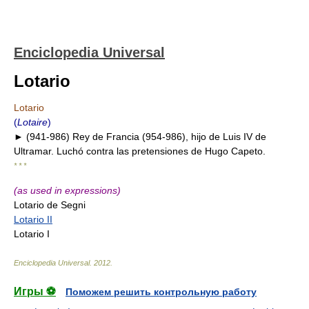
Enciclopedia Universal
Lotario
Lotario
(
Lotaire
)
► (941-986) Rey de Francia (954-986), hijo de Luis IV de
Ultramar. Luchó contra las pretensiones de Hugo Capeto.
* * *
(as used in expressions)
Lotario de Segni
Lotario II
Lotario I
Enciclopedia Universal
.
2012
.
Игры ⚽
Поможем решить контрольную работу