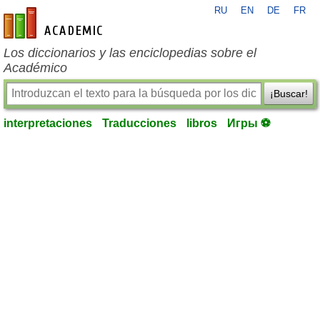
RU
EN
DE
FR
es-academic.com
Los diccionarios y las enciclopedias sobre el
Académico
¡Buscar!
interpretaciones
Traducciones
libros
Игры ⚽