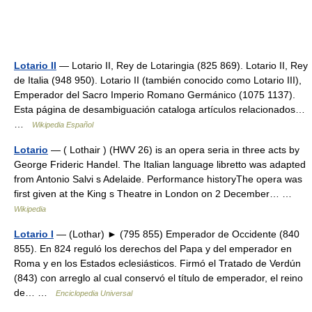
Lotario II
— Lotario II, Rey de Lotaringia (825 869). Lotario II, Rey
de Italia (948 950). Lotario II (también conocido como Lotario III),
Emperador del Sacro Imperio Romano Germánico (1075 1137).
Esta página de desambiguación cataloga artículos relacionados…
…
Wikipedia Español
Lotario
— ( Lothair ) (HWV 26) is an opera seria in three acts by
George Frideric Handel. The Italian language libretto was adapted
from Antonio Salvi s Adelaide. Performance historyThe opera was
first given at the King s Theatre in London on 2 December… …
Wikipedia
Lotario I
— (Lothar) ► (795 855) Emperador de Occidente (840
855). En 824 reguló los derechos del Papa y del emperador en
Roma y en los Estados eclesiásticos. Firmó el Tratado de Verdún
(843) con arreglo al cual conservó el título de emperador, el reino
de… …
Enciclopedia Universal