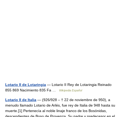
Lotario II de Lotaringia
— Lotario II Rey de Lotaringia Reinado
855 869 Nacimiento 835 Fa …
Wikipedia Español
Lotario II de Italia
— (926/928 – † 22 de noviembre de 950), a
menudo llamado Lotario de Arlés, fue rey de Italia de 948 hasta su
muerte.[1] Pertenecía al noble linaje franco de los Bosónidas,
descendientes de Boso de Provenza. Su padre y predecesor en el